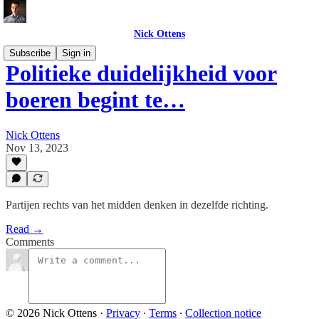
Nick Ottens
Subscribe
Sign in
Politieke duidelijkheid voor
boeren begint te…
Nick Ottens
Nov 13, 2023
Partijen rechts van het midden denken in dezelfde richting.
Read →
Comments
© 2026 Nick Ottens
·
Privacy
∙
Terms
∙
Collection notice