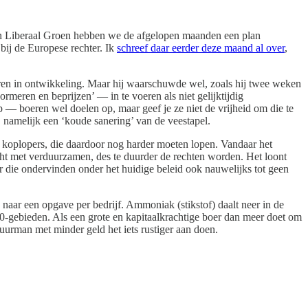
n Liberaal Groen hebben we de afgelopen maanden een plan
bij de Europese rechter. Ik
schreef daar eerder deze maand al over
,
eren in ontwikkeling. Maar hij waarschuwde wel, zoals hij twee weken
rmeren en beprijzen’ — in te voeren als niet gelijktijdig
 boeren wel doelen op, maar geef je ze niet de vrijheid om die te
, namelijk een ‘koude sanering’ van de veestapel.
e koplopers, die daardoor nog harder moeten lopen. Vandaar het
acht met verduurzamen, des te duurder de rechten worden. Het loont
 die ondervinden onder het huidige beleid ook nauwelijks tot geen
 naar een opgave per bedrijf. Ammoniak (stikstof) daalt neer in de
0-gebieden. Als een grote en kapitaalkrachtige boer dan meer doet om
urman met minder geld het iets rustiger aan doen.