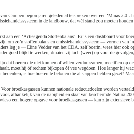
an Campen begon jaren geleden al te spreken over een ‘Minas 2.0’. I
issiehandelssysteem in de landbouw, dat wél stand zou moeten houden 
rkt aan een ‘Actieagenda Stoffenbalans’. Er is een dashboard voor bo
jk zijn om zo’n stoffenbalans en emissiehandelssysteem — vormen van ‘no
rs leg je — Eline Vedder van het CDA, zelf boerin, wees hier ook op —
nder goed blijkt te werken, draaien zij toch (weer) op voor de gevolgen
zijn dat boeren die niet kunnen of willen verduurzamen, meeliften op d
t haalt, moet hij óf rechten bijkopen óf vee wegdoen. Hoe langer hij w
bedenken, is hoe boeren te belonen die al stappen hebben gezet? Maar
el. Voor broeikasgassen kunnen nationale reductiedoelen worden vertaald
 voor, afhankelijk van de nabijheid en staat van beschermde Natura 200
sowieso een hogere opgave voor broeikasgassen — kan zijn extensieve bu