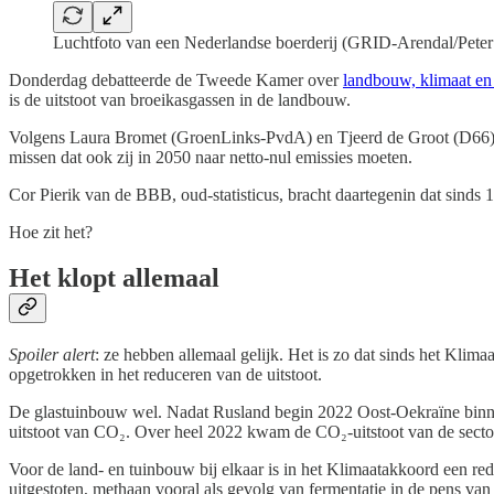
Luchtfoto van een Nederlandse boerderij (GRID-Arendal/Peter
Donderdag debatteerde de Tweede Kamer over
landbouw, klimaat en
is de uitstoot van broeikasgassen in de landbouw.
Volgens Laura Bromet (GroenLinks-PvdA) en Tjeerd de Groot (D66) lig
missen dat ook zij in 2050 naar netto-nul emissies moeten.
Cor Pierik van de BBB, oud-statisticus, bracht daartegenin dat sinds 
Hoe zit het?
Het klopt allemaal
Spoiler alert
: ze hebben allemaal gelijk. Het is zo dat sinds het Kl
opgetrokken in het reduceren van de uitstoot.
De glastuinbouw wel. Nadat Rusland begin 2022 Oost-Oekraïne binnenv
uitstoot van CO₂. Over heel 2022 kwam de CO₂-uitstoot van de sect
Voor de land- en tuinbouw bij elkaar is in het Klimaatakkoord een r
uitgestoten, methaan vooral als gevolg van fermentatie in de pens van