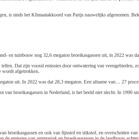
en, is sinds het Klimaatakkoord van Parijs nauwelijks afgenomen. Bekij
 land- en tuinbouw nog 32,6 megaton broeikasgassen uit, in 2022 was d
n tellen. Dat zijn vooral emissies door ontwatering van veengebieden, 
e wordt afgetrokken.
megaton uit. In 2022 was dat 28,3 megaton. Een afname van… 27 proce
ot van broeikasgassen in Nederland, is het beeld niet slecht. In 1990 s
 broeikasgassen en ook van fijnstof en stikstof, en overschotten van 
n de emissies van ammoniak en broeikasgassen in de landbouw echter lich