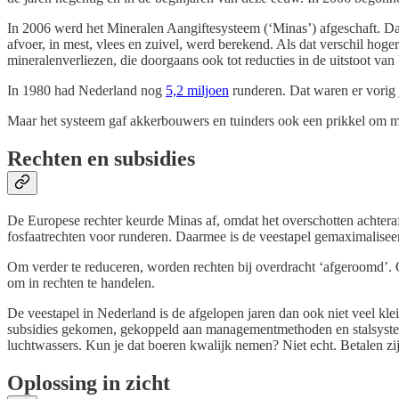
In 2006 werd het Mineralen Aangiftesysteem (‘Minas’) afgeschaft. Dat
afvoer, in mest, vlees en zuivel, werd berekend. Als dat verschil hoge
mineralenverliezen, die doorgaans ook tot reducties in de uitstoot va
In 1980 had Nederland nog
5,2 miljoen
runderen. Dat waren er vorig
Maar het systeem gaf akkerbouwers en tuinders ook een prikkel om mi
Rechten en subsidies
De Europese rechter keurde Minas af, omdat het overschotten achtera
fosfaatrechten voor runderen. Daarmee is de veestapel gemaximalisee
Om verder te reduceren, worden rechten bij overdracht ‘afgeroomd’. O
om in rechten te handelen.
De veestapel in Nederland is de afgelopen jaren dan ook niet veel klei
subsidies gekomen, gekoppeld aan managementmethoden en stalsystemen.
luchtwassers. Kun je dat boeren kwalijk nemen? Niet echt. Betalen zij 
Oplossing in zicht