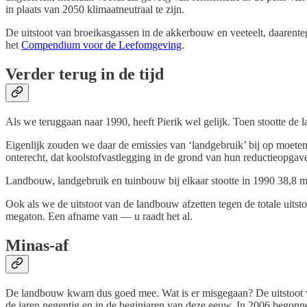
in plaats van 2050 klimaatneutraal te zijn.
De uitstoot van broeikasgassen in de akkerbouw en veeteelt, daarenteg
het
Compendium voor de Leefomgeving
.
Verder terug in de tijd
Als we teruggaan naar 1990, heeft Pierik wel gelijk. Toen stootte de
Eigenlijk zouden we daar de emissies van ‘landgebruik’ bij op moete
onterecht, dat koolstofvastlegging in de grond van hun reductieopgav
Landbouw, landgebruik en tuinbouw bij elkaar stootte in 1990 38,8 
Ook als we de uitstoot van de landbouw afzetten tegen de totale uitsto
megaton. Een afname van — u raadt het al.
Minas-af
De landbouw kwam dus goed mee. Wat is er misgegaan? De uitstoot van
de jaren negentig en in de beginjaren van deze eeuw. In 2006 begonne