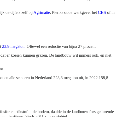
k de cijfers zelf bij
Agrimatie
, Pieriks oude werkgever het
CBS
of in
at
23,9 megaton
. Oftewel een reductie van bijna 27 procent.
zodat er koeien kunnen grazen. De landbouw wil immers ook, en niet
nt.
tootten alle sectoren in Nederland 228,8 megaton uit, in 2022 158,8
fosfor en stikstof in de bodem, daalde in de landbouw fors gedurende
t te stijgen. Sinds 2011 zijn ze stabiel.