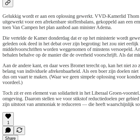
Gelukkig wordt er aan een oplossing gewerkt. VVD-Kamerlid Thom v
uitgewerkt voor een afrekenbare stoffenbalans, gekoppeld aan een em
toen Van Campen het plan aanbod aan minister Adema.
Die vertelde de Kamer donderdag dat er op het ministerie wordt gewe
geleden ook deed in het debat over zijn begroting: het zou niet eerli
middelvoorschriften worden weggenomen of minstens versoepeld. Ande
behalen behalve op de manier die de overheid voorschrijft. Als dat mi
Aan de andere kant, en daar wees Bromet terecht op, kan het niet zo 
belang van individuele afrekenbaarheid. Als een boer zijn doelen nie
dus om vaart te maken. (Waar we geen simpele oplossing voor konden 
voordeel.)
Toch zit er een element van solidariteit in het Liberaal Groen-voorst
omgeving. Daarom stellen we voor stikstof reductiedoelen per gebied
zijn uitstoot van ammoniak te reduceren — die heeft waarschijnlijk 
1
Share