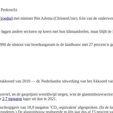
 Prokosch)
 voedsel
met minister Piet Adema (ChristenUnie). Eén van de onderwe
gen andere sectoren op koers met hun klimaatdoelen, maar blijft de l
1990 de uitstoot van broeikasgassen in de landbouw met 27 procent is g
imaatakkoord van 2019 — de Nederlandse uitwerking van het Akkoord van
iel, en de gasprijzen wereldwijd stegen, wist de glastuinbouwsector 
or
2,7 megaton
lager uit dan in 2021.
eductieopgave van 18,9 megaton ‘CO₂-equivalent’ afgesproken. (In de 
 runderen.) De glastuinbouw realiseerde in één jaar dus al 15 procent v