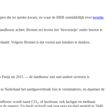
rpen die ter sprake kwam, en waar de BBB onmiddellijk over
tweette
,
andbouw achter. Bromet zei tevens het ‘bewustzijn’ onder boeren te
edaald. Volgens Bromet is dat vooral aan tuinders te danken.
 Parijs uit 2015 — de landbouw niet met andere sectoren is
in Nederland het aardgasverbruik fors te verminderen, en daarmee de
landbouw wordt naast CO₂, of koolzuur, ook lachgas en methaan
an de opgave. En heeft zichzelf ook nog eens tot doel gesteld in 2040