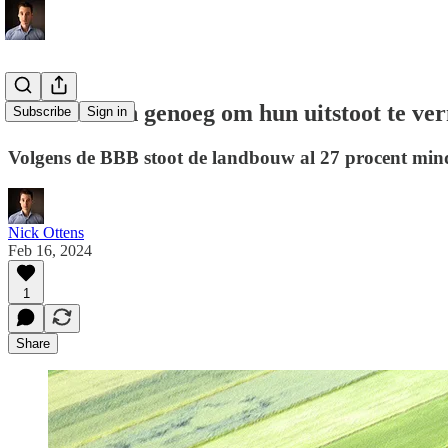
Doen boeren genoeg om hun uitstoot te ve
Subscribe
Sign in
Volgens de BBB stoot de landbouw al 27 procent mind
Nick Ottens
Feb 16, 2024
1
Share