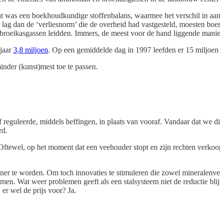
 was een boekhoudkundige stoffenbalans, waarmee het verschil in aanvo
r lag dan de ‘verliesnorm’ die de overheid had vastgesteld, moesten boer
n broeikasgassen leidden. Immers, de meest voor de hand liggende manie
 jaar
3,8 miljoen
. Op een gemiddelde dag in 1997 leefden er 15 miljoen 
nder (kunst)mest toe te passen.
f reguleerde, middels heffingen, in plaats van vooraf. Vandaar dat we 
rd.
ftewel, op het moment dat een veehouder stopt en zijn rechten verkoopt,
ner te worden. Om toch innovaties te stimuleren die zowel mineralenverl
 Wat weer problemen geeft als een stalsysteem niet de reductie blijkt 
er wel de prijs voor? Ja.