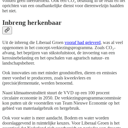
vonden geen meerderheid. Ook een CO₂ belasting in de retail en het
oprichten van een onafhankelijke dienst voor dierenwelzijn haalden
het niet.
Inbreng herkenbaar
Uit de inbreng die Liberaal Groen
vooraf had geleverd
, was al veel
opgenomen in het concept-verkiezingsprogramma. Zoals CO₂-
afvang, het beprijzen van stikstofuitstoot, de invoering van een
kerosinebelasting en het opschalen van agrarisch natuur- en
landschapsbeheer.
Ook innovaties om met minder grondstoffen, dieren en emissies
meer voedsel te produceren, zoals kweekvlees en
(precisie)fermentatie, werden benoemd.
Naast klimaatneutraliteit stuurt de VVD op een 100 procent
circulaire economie in 2050. De verkiezingsprogrammacommissie
kon putten uit de voorstellen van Team Nieuwe Economie op het
gebied van materiaalgebruik en hergebruik.
Ook voor water is meer aandacht. Bodem en water worden
doorslaggevend in ruimtelijke keuzes. Voor Liberaal Groen is het