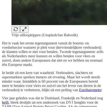
Vrije uitloopkippen (Unsplash/Jan Baborák)
Het is vaak het eerste tegenargument vanuit de boeren- en
voedselsector wanneer je pleit voor diervriendelijkere veehouderij:
de klanten willen er niet voor betalen. Tweede tegenargument: zelfs
als Nederlanders meer kunnen en willen betalen voor vlees en
zuivel, doen andere Europeanen dat niet en we hebben nu eenmaal
één Europese markt.
In beide zit een kern van waarheid. Veehouders, slachters en
supermarkten spreken immers uit ervaring. Maar het wordt steeds
minder waar. Inmiddels is 60 procent van de Europeanen bereid
meer te betalen voor vlees en zuivel om het leven van dieren in de
veehouderij te verbeteren, blijkt uit een peiling van
Eurobarometer
.
Vier jaar geleden was dat in Duitsland, Frankrijk en Nederland nog
helft
, bleek destijds uit een onderzoek van DVJ Insights voor de
TAPP (True Animal Protein Price) Coalitie. Als de opbrengsten