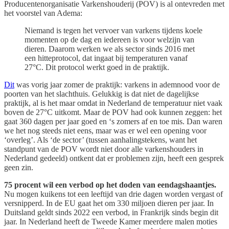
Producentenorganisatie Varkenshouderij (POV) is al ontevreden met
het voorstel van Adema:
Niemand is tegen het vervoer van varkens tijdens koele
momenten op de dag en iedereen is voor welzijn van
dieren. Daarom werken we als sector sinds 2016 met
een hitteprotocol, dat ingaat bij temperaturen vanaf
27°C. Dit protocol werkt goed in de praktijk.
Dit
was vorig jaar zomer de praktijk: varkens in ademnood voor de
poorten van het slachthuis. Gelukkig is dat niet de dagelijkse
praktijk, al is het maar omdat in Nederland de temperatuur niet vaak
boven de 27°C uitkomt. Maar de POV had ook kunnen zeggen: het
gaat 360 dagen per jaar goed en ‘s zomers af en toe mis. Dan waren
we het nog steeds niet eens, maar was er wel een opening voor
‘overleg’. Als ‘de sector’ (tussen aanhalingstekens, want het
standpunt van de POV wordt niet door alle varkenshouders in
Nederland gedeeld) ontkent dat er problemen zijn, heeft een gesprek
geen zin.
75 procent wil een verbod op het doden van eendagshaantjes.
Nu mogen kuikens tot een leeftijd van drie dagen worden vergast of
versnipperd. In de EU gaat het om 330 miljoen dieren per jaar. In
Duitsland geldt sinds 2022 een verbod, in Frankrijk sinds begin dit
jaar. In Nederland heeft de Tweede Kamer meerdere malen moties