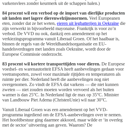
varkensvlees zonder keurmerk uit de schappen halen.)
84 procent wil een verbod op de import van dierlijke producten
uit landen met lagere dierenwelzijnsnormen.
Veel Europeanen
eten, zonder dat ze het weten,
eieren uit legbatterijen in Oekraïne
die
zijn verwerkt in bijvoorbeeld mayonaise. Frankrijk is voor zo’n
verbod. De VVD nu ook, dankzij een amendement op het
verkiezingsprogramma vanuit Liberaal Groen. Of het haalbaar is,
binnen de regels van de Wereldhandelsorganisatie en EU-
handelsverdragen met landen zoals Oekraïne, wordt door de
Europese Commissie onderzocht.
83 procent wil kortere transporttijden voor dieren.
De Europese
voedsel- en warenautoriteit EFSA heeft aanbevelingen gedaan voor
veetransporten, zowel voor maximale rijtijden en temperaturen als
ruimte per dier. Nederland heeft die aanbevelingen nog niet
overgenomen. Zo vindt de EFSA dat varkens — die niet kunnen
zweten — niet zouden moeten worden vervoerd als het buiten
warmer is dan 25°C. In Nederland ligt de max op 35°C. Minister
van Landbouw Piet Adema (ChristenUnie) wil naar 30°C.
Vanuit Liberaal Groen was een amendement op het VVD-
programma ingediend om de EFSA-aanbevelingen over te nemen.
Het hoofdbestuur ging daarmee akkoord, maar wilde er ‘in overleg
met de sector’ uitvoering aan geven. Waarom? De