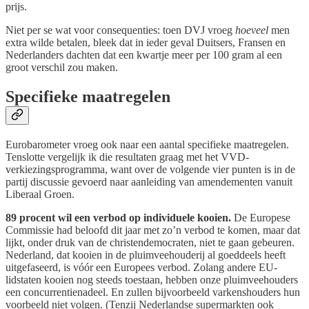
prijs.
Niet per se wat voor consequenties: toen DVJ vroeg
hoeveel
men
extra wilde betalen, bleek dat in ieder geval Duitsers, Fransen en
Nederlanders dachten dat een kwartje meer per 100 gram al een
groot verschil zou maken.
Specifieke maatregelen
Eurobarometer vroeg ook naar een aantal specifieke maatregelen.
Tenslotte vergelijk ik die resultaten graag met het VVD-
verkiezingsprogramma, want over de volgende vier punten is in de
partij discussie gevoerd naar aanleiding van amendementen vanuit
Liberaal Groen.
89 procent wil een verbod op individuele kooien.
De Europese
Commissie had beloofd dit jaar met zo’n verbod te komen, maar dat
lijkt, onder druk van de christendemocraten, niet te gaan gebeuren.
Nederland, dat kooien in de pluimveehouderij al goeddeels heeft
uitgefaseerd, is vóór een Europees verbod. Zolang andere EU-
lidstaten kooien nog steeds toestaan, hebben onze pluimveehouders
een concurrentienadeel. En zullen bijvoorbeeld varkenshouders hun
voorbeeld niet volgen. (Tenzij Nederlandse supermarkten ook