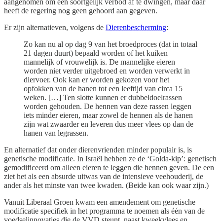
aangenomen om een soortgelijk verbod af te dwingen, maar daar
heeft de regering nog geen gehoord aan gegeven.
Er zijn alternatieven, volgens de
Dierenbescherming
:
Zo kan nu al op dag 9 van het broedproces (dat in totaal
21 dagen duurt) bepaald worden of het kuiken
mannelijk of vrouwelijk is. De mannelijke eieren
worden niet verder uitgebroed en worden verwerkt in
diervoer. Ook kan er worden gekozen voor het
opfokken van de hanen tot een leeftijd van circa 15
weken. […] Ten slotte kunnen er dubbeldoelrassen
worden gehouden. De hennen van deze rassen leggen
iets minder eieren, maar zowel de hennen als de hanen
zijn wat zwaarder en leveren dus meer vlees op dan de
hanen van legrassen.
En alternatief dat onder dierenvrienden minder populair is, is
genetische modificatie. In Israël hebben ze de ‘Golda-kip’: genetisch
gemodificeerd om alleen eieren te leggen die hennen geven. De een
ziet het als een absurde uitwas van de intensieve veehouderij, de
ander als het minste van twee kwaden. (Beide kan ook waar zijn.)
Vanuit Liberaal Groen kwam een amendement om genetische
modificatie specifiek in het programma te noemen als één van de
voedselinnovaties die de VVD steunt, naast kweekvlees en