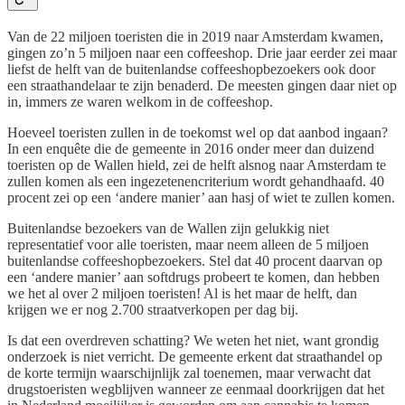
Van de 22 miljoen toeristen die in 2019 naar Amsterdam kwamen,
gingen zo’n 5 miljoen naar een coffeeshop. Drie jaar eerder zei maar
liefst de helft van de buitenlandse coffeeshopbezoekers ook door
een straathandelaar te zijn benaderd. De meesten gingen daar niet op
in, immers ze waren welkom in de coffeeshop.
Hoeveel toeristen zullen in de toekomst wel op dat aanbod ingaan?
In een enquête die de gemeente in 2016 onder meer dan duizend
toeristen op de Wallen hield, zei de helft alsnog naar Amsterdam te
zullen komen als een ingezetenencriterium wordt gehandhaafd. 40
procent zei op een ‘andere manier’ aan hasj of wiet te zullen komen.
Buitenlandse bezoekers van de Wallen zijn gelukkig niet
representatief voor alle toeristen, maar neem alleen de 5 miljoen
buitenlandse coffeeshopbezoekers. Stel dat 40 procent daarvan op
een ‘andere manier’ aan softdrugs probeert te komen, dan hebben
we het al over 2 miljoen toeristen! Al is het maar de helft, dan
krijgen we er nog 2.700 straatverkopen per dag bij.
Is dat een overdreven schatting? We weten het niet, want grondig
onderzoek is niet verricht. De gemeente erkent dat straathandel op
de korte termijn waarschijnlijk zal toenemen, maar verwacht dat
drugstoeristen wegblijven wanneer ze eenmaal doorkrijgen dat het