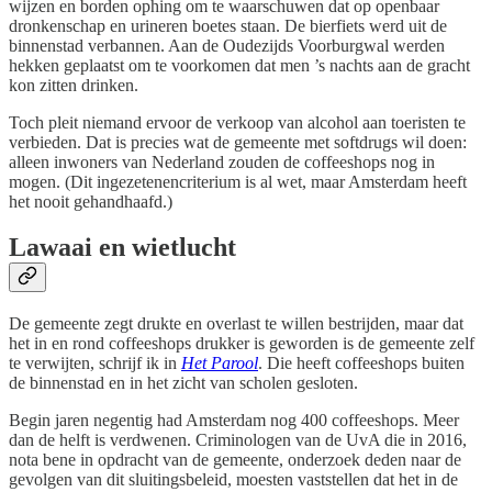
wijzen en borden ophing om te waarschuwen dat op openbaar
dronkenschap en urineren boetes staan. De bierfiets werd uit de
binnenstad verbannen. Aan de Oudezijds Voorburgwal werden
hekken geplaatst om te voorkomen dat men ’s nachts aan de gracht
kon zitten drinken.
Toch pleit niemand ervoor de verkoop van alcohol aan toeristen te
verbieden. Dat is precies wat de gemeente met softdrugs wil doen:
alleen inwoners van Nederland zouden de coffeeshops nog in
mogen. (Dit ingezetenencriterium is al wet, maar Amsterdam heeft
het nooit gehandhaafd.)
Lawaai en wietlucht
De gemeente zegt drukte en overlast te willen bestrijden, maar dat
het in en rond coffeeshops drukker is geworden is de gemeente zelf
te verwijten, schrijf ik in
Het Parool
. Die heeft coffeeshops buiten
de binnenstad en in het zicht van scholen gesloten.
Begin jaren negentig had Amsterdam nog 400 coffeeshops. Meer
dan de helft is verdwenen. Criminologen van de UvA die in 2016,
nota bene in opdracht van de gemeente, onderzoek deden naar de
gevolgen van dit sluitingsbeleid, moesten vaststellen dat het in de