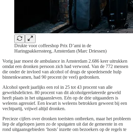
Drukte voor coffeeshop Prix D’ami in de
Haringpakkerssteeg, Amsterdam (Marc Driessen)
Vorig jaar moest de ambulance in Amsterdam 2.686 keer uitrukken
omdat een dronken persoon zich had verwond. Van de 772 mensen
die onder de invloed van alcohol of drugs de spoedeisende hulp
binnenkwamen, had 90 procent (te veel) gedronken.
Alcohol speelt jaarlijks een rol in 25 tot 43 procent van alle
geweldsdelicten. 80 procent van dit alcoholgerelateerde geweld
heeft plaats in het uitgaansleven. Eén op de drie uitgaanders is
weleens agressief. Een kwart is weleens betrokken geweest bij een
vechtpartij, vrijwel altijd dronken.
Precieze cijfers over dronken toeristen ontbreken, maar het probleem
liep de afgelopen jaren zo de spuigaten uit dat de gemeente in en
rond uitgaansgebieden ‘hosts’ inzette om bezoekers op de regels te