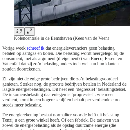
Kolencentrale in de Eemshaven (Kees van de Veen)
Vorige week
schreef ik
dat energieleveranciers geen belasting
betalen op aardgas en kolen. Die belasting wordt neergelegd bij de
consument, met als argument (dreigement?) van Eneco, Essent en
Vattenfall dat zij zo’n belasting anders toch wel aan hun klanten
zouden doorrekenen.
Zij zijn niet de enige grote bedrijven die zo’n belastingvoordeel
genieten. Sterker nog, de grootste bedrijven betalen in Nederland de
laagste energiebelastingen. Dit heet een ‘degressief’ belastingstelsel.
De inkomensbelasting daarentegen is ‘progressief’: wie meer
verdient, komt in een hogere schijf en betaalt per verdiende euro
steeds meer belasting.
De energierekening bestaat normaliter voor de helft uit belasting.
Tenzij u een grote winkel heeft. Of een fabriek. De tarieven van
zowel de energiebelasting als de opslag duurzame energie (die