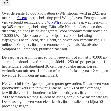
Over de eerste 10.000 kilowattuur (kWh) stroom werd in 2021 iets
meer dan
9 cent
energiebelasting per kWh geheven. Een gezin van
vier verbruikt gemiddeld
3.840 kWh
stroom per jaar, wat neerkomt
op 345 euro energiebelasting. Bijna alle Nederlanders zitten dus in
dit eerste, en hoogste belastingtarief. Voor stroomverbruik boven de
10.000 kWh (denk aan een winkelpand) zakt de belasting
stapsgewijs naar 5 cent, dan 1 cent, en boven een verbruik van 10
miljoen kWh (dat zijn alleen enorme bedrijven als AkzoNobel,
Schiphol en Tata Steel) praktisch naar nul.
De aardgasbelasting is net zo vormgegeven. Tot en met 170.000 m³
— een huishouden verbruikt gemiddeld 1.250 m³ gas per jaar — is
het reguliere belastingtarief 36 cent per kubieke meter. Bij een
verbruik van minstens 1 miljoen m³ zakt de belasting naar 2 cent, en
boven de 10 miljoen m³ naar 1 cent.
Het verschil is de afgelopen jaren groter geworden. De tarieven voor
grootverbruikers zijn in twintig jaar nauwelijks of niet verhoogd
terwijl die voor huishoudens en kleine bedrijven zijn verdubbeld. In
2002 betaalden we nog 14 cent belasting per kubieke meter aardgas.
De belastingtarieven voor elektriciteit zijn sindsdien met bijna 50
procent gestegen.