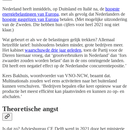
Nederland heeft inmiddels, op Duitsland en Italië na, de
hoogste
energiebelastingen van Europa
, met als gevolg dat Nederlanders de
hoogste gasprijzen van Europa
betalen. (Met mogelijke uitzondering
van de Zweden. Die hebben hun cijfers voor heel 2021 nog niet
klaar.)
Wat gebeurt er als we de belastingen gelijk trekken? Allemaal
hetzelfde tarief: huishoudens betalen minder, grote bedrijven meer.
Het kabinet
waarschuwde drie jaar geleden
, toen de Partij voor de
Dieren hiernaar vroeg, dat ‘grootverbruikers in Nederland’ dan ‘fors
zwaarder zouden worden belast’ dan in de ons omringende landen.
Dit heeft een negatief effect op de Nederlandse concurrentiepositie.’
Kees Bakhuis, woordvoerder van VNO-NCW, beaamt dat.
Multinationals zouden wel eens activiteiten naar het buitenland
kunnen verschuiven. ‘Bedrijven bepalen elke keer opnieuw waar de
productie het meest efficiënt kan plaatsvinden en kunnen zo op- en
afschalen.’
Theoretische angst
Is dat zo? Adviesbureau CE Delft werd in 2021 door het ministerie