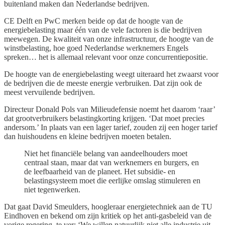
buitenland maken dan Nederlandse bedrijven.
CE Delft en PwC merken beide op dat de hoogte van de
energiebelasting maar één van de vele factoren is die bedrijven
meewegen. De kwaliteit van onze infrastructuur, de hoogte van de
winstbelasting, hoe goed Nederlandse werknemers Engels
spreken… het is allemaal relevant voor onze concurrentiepositie.
De hoogte van de energiebelasting weegt uiteraard het zwaarst voor
de bedrijven die de meeste energie verbruiken. Dat zijn ook de
meest vervuilende bedrijven.
Directeur Donald Pols van Milieudefensie noemt het daarom ‘raar’
dat grootverbruikers belastingkorting krijgen. ‘Dat moet precies
andersom.’ In plaats van een lager tarief, zouden zij een hoger tarief
dan huishoudens en kleine bedrijven moeten betalen.
Niet het financiële belang van aandeelhouders moet
centraal staan, maar dat van werknemers en burgers, en
de leefbaarheid van de planeet. Het subsidie- en
belastingsysteem moet die eerlijke omslag stimuleren en
niet tegenwerken.
Dat gaat David Smeulders, hoogleraar energietechniek aan de TU
Eindhoven en bekend om zijn kritiek op het anti-gasbeleid van de
vorige regering, te ver: ‘We willen natuurlijk niet alle industrie uit