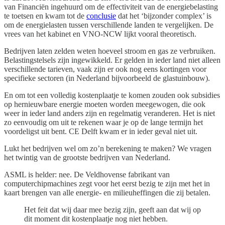
van Financiën ingehuurd om de effectiviteit van de energiebelasting
te toetsen en kwam tot de
conclusie
dat het ‘bijzonder complex’ is
om de energielasten tussen verschillende landen te vergelijken. De
vrees van het kabinet en VNO-NCW lijkt vooral theoretisch.
Bedrijven laten zelden weten hoeveel stroom en gas ze verbruiken.
Belastingstelsels zijn ingewikkeld. Er gelden in ieder land niet alleen
verschillende tarieven, vaak zijn er ook nog eens kortingen voor
specifieke sectoren (in Nederland bijvoorbeeld de glastuinbouw).
En om tot een volledig kostenplaatje te komen zouden ook subsidies
op hernieuwbare energie moeten worden meegewogen, die ook
weer in ieder land anders zijn en regelmatig veranderen. Het is niet
zo eenvoudig om uit te rekenen waar je op de lange termijn het
voordeligst uit bent. CE Delft kwam er in ieder geval niet uit.
Lukt het bedrijven wel om zo’n berekening te maken? We vragen
het twintig van de grootste bedrijven van Nederland.
ASML is helder: nee. De Veldhovense fabrikant van
computerchipmachines zegt voor het eerst bezig te zijn met het in
kaart brengen van alle energie- en milieuheffingen die zij betalen.
Het feit dat wij daar mee bezig zijn, geeft aan dat wij op
dit moment dit kostenplaatje nog niet hebben.