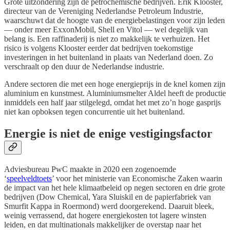
Grote uitzondering zijn de petrochemische bedrijven. Erik Klooster,
directeur van de Vereniging Nederlandse Petroleum Industrie,
waarschuwt dat de hoogte van de energiebelastingen voor zijn leden
— onder meer ExxonMobil, Shell en Vitol — wel degelijk van
belang is. Een raffinaderij is niet zo makkelijk te verhuizen. Het
risico is volgens Klooster eerder dat bedrijven toekomstige
investeringen in het buitenland in plaats van Nederland doen. Zo
verschraalt op den duur de Nederlandse industrie.
Andere sectoren die met een hoge energieprijs in de knel komen zijn
aluminium en kunstmest. Aluminiumsmelter Aldel heeft de productie
inmiddels een half jaar stilgelegd, omdat het met zo’n hoge gasprijs
niet kan opboksen tegen concurrentie uit het buitenland.
Energie is niet de enige vestigingsfactor
Adviesbureau PwC maakte in 2020 een zogenoemde
‘
speelveldtoets
’ voor het ministerie van Economische Zaken waarin
de impact van het hele klimaatbeleid op negen sectoren en drie grote
bedrijven (Dow Chemical, Yara Sluiskil en de papierfabriek van
Smurfit Kappa in Roermond) werd doorgerekend. Daaruit bleek,
weinig verrassend, dat hogere energiekosten tot lagere winsten
leiden, en dat multinationals makkelijker de overstap naar het