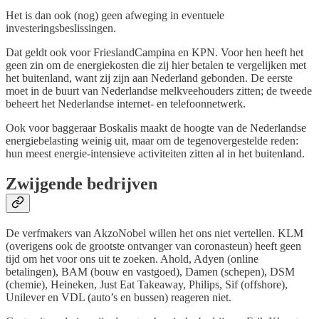
Het is dan ook (nog) geen afweging in eventuele
investeringsbeslissingen.
Dat geldt ook voor FrieslandCampina en KPN. Voor hen heeft het
geen zin om de energiekosten die zij hier betalen te vergelijken met
het buitenland, want zij zijn aan Nederland gebonden. De eerste
moet in de buurt van Nederlandse melkveehouders zitten; de tweede
beheert het Nederlandse internet- en telefoonnetwerk.
Ook voor baggeraar Boskalis maakt de hoogte van de Nederlandse
energiebelasting weinig uit, maar om de tegenovergestelde reden:
hun meest energie-intensieve activiteiten zitten al in het buitenland.
Zwijgende bedrijven
De verfmakers van AkzoNobel willen het ons niet vertellen. KLM
(overigens ook de grootste ontvanger van coronasteun) heeft geen
tijd om het voor ons uit te zoeken. Ahold, Adyen (online
betalingen), BAM (bouw en vastgoed), Damen (schepen), DSM
(chemie), Heineken, Just Eat Takeaway, Philips, Sif (offshore),
Unilever en VDL (auto’s en bussen) reageren niet.