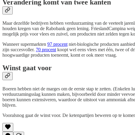
Verandering komt van twee kanten
Maar dezelfde bedrijven hebben verduurzaming van de veeteelt jarenla
houden kregen van de Rabobank geen lening. FrieslandCampina weiger
mogelijk prijs voor vlees en zuivel, om producten niet zelden tegen k
Wanneer supermarkten
97 procent
niet-biologische producten aanbied
zijn succesvoller.
70 procent
koopt wel eens vlees met één, twee of dr
hoogwaardige producten toeneemt, komt er ook meer vraag.
Winst gaat voor
Boeren hebben niet de marges om de eerste stap te zetten. (Enkelen l
verduurzamingsslag kunnen maken, bijvoorbeeld door minder veevoer t
boeren kunnen extensiveren, waardoor de uitstoot van ammoniak afnee
blijven.
Vooralsnog gaat de winst voor. De ketenpartijen beweren op te kome