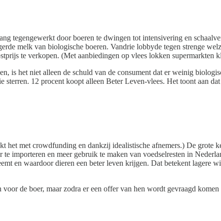
ng tegengewerkt door boeren te dwingen tot intensivering en schaalver
de melk van biologische boeren. Vandrie lobbyde tegen strenge welzij
ostprijs te verkopen. (Met aanbiedingen op vlees lokken supermarkten k
en, is het niet alleen de schuld van de consument dat er weinig biolog
ie sterren. 12 procent koopt alleen Beter Leven-vlees. Het toont aan 
ukt het met crowdfunding en dankzij idealistische afnemers.) De grote 
e importeren en meer gebruik te maken van voedselresten in Nederland,
mt en waardoor dieren een beter leven krijgen. Dat betekent lagere w
n voor de boer, maar zodra er een offer van hen wordt gevraagd komen