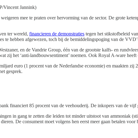
P/Vincent Jannink)
 weigeren mee te praten over hervorming van de sector. De grote ketenp
ven ter wereld,
financieren de demonstraties
tegen het stikstofbeleid va
kes te hebben afgewezen, toch bij de bemiddelingspoging van de VVD’er
estzaner, en de Vandrie Group, één van de grootste kalfs- en rundvl
wat zij het ‘anti-landbouwsentiment’ noemen. Ook Royal A-ware heeft
 miljard euro (1 procent van de Nederlandse economie) en maakten zij
het gesprek.
ank financiert 85 procent van de veehouderij. De inkopers van de vij
en in gang te zetten die leiden tot minder uitstoot van ammoniak (sti
 dieren. De consument moet volgens hen eerst meer gaan betalen voor 