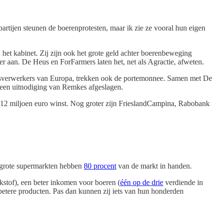
artijen steunen de boerenprotesten, maar ik zie ze vooral hun eigen
n het kabinet. Zij zijn ook het grote geld achter boerenbeweging
 aan. De Heus en ForFarmers laten het, net als Agractie, afweten.
eesverwerkers van Europa, trekken ook de portemonnee. Samen met De
 een uitnodiging van Remkes afgeslagen.
 212 miljoen euro winst. Nog groter zijn FrieslandCampina, Rabobank
f grote supermarkten hebben
80 procent
van de markt in handen.
kstof), een beter inkomen voor boeren (
één op de drie
verdiende in
betere producten. Pas dan kunnen zij iets van hun honderden