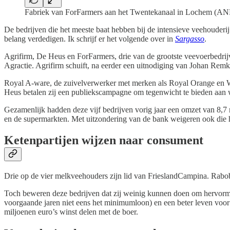
Fabriek van ForFarmers aan het Twentekanaal in Lochem (AN
De bedrijven die het meeste baat hebben bij de intensieve veehouderij
belang verdedigen. Ik schrijf er het volgende over in
Sargasso
.
Agrifirm, De Heus en ForFarmers, drie van de grootste veevoerbedrij
Agractie. Agrifirm schuift, na eerder een uitnodiging van Johan Rem
Royal A-ware, de zuivelverwerker met merken als Royal Orange en W
Heus betalen zij een publiekscampagne om tegenwicht te bieden aan 
Gezamenlijk hadden deze vijf bedrijven vorig jaar een omzet van 8,7
en de supermarkten. Met uitzondering van de bank weigeren ook die 
Ketenpartijen wijzen naar consument
Drie op de vier melkveehouders zijn lid van FrieslandCampina. Rabob
Toch beweren deze bedrijven dat zij weinig kunnen doen om hervorming
voorgaande jaren niet eens het minimumloon) en een beter leven voor
miljoenen euro’s winst delen met de boer.